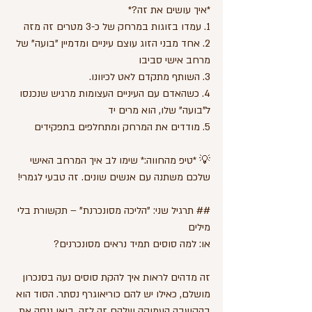
*איך עושים את זה?*
1. עמדו בזוגות במרחק של כ-3 מטרים זה מזה
2. אחד מבני הזוג עוצם עיניים ומדמיין "בועה" של 
מרחב אישי סביבו
3. השותף מתקדם לאט לכיוונו. 
4. כשהאדם עם העיניים העצומות מרגיש שנכנסו 
ל"בועה" שלו, הוא מרים יד
5. מודדים את המרחק ומתחלפים בתפקידים
💡 *טיפ מהחווה:* שימו לב איך המרחב האישי 
שלכם משתנה עם אנשים שונים. זה טבעי לגמרי!
## תרגיל שני: "הליכה מסונכרנת" – תקשורת בלי 
מילים
או: למה סוסים תמיד נראים מסונכרנים?
זה מדהים לראות איך להקת סוסים נעה בסנכרון 
מושלם, כאילו יש להם כוריאוגרף נסתר. הסוד הוא 
בהקשבה העמוקה שלהם זה לזה. בואו ננסה את 