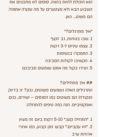
הוא היכולת להיות בהווה. סוסים לא מתכננים את 
השבוע הבא ולא מצטערים על מה שקרה אתמול. 
הם פשוט... כאן.
*איך מתרגלים?*
1. שבו בנוחות, גב זקוף
2. עצמו עיניים ל-3 דקות
3. התמקדו בנשימות
4. הקשיבו לקולות הסביבה
5. הגידו בקול מה אתם שומעים סביבכם
## איך מתחילים?
התרגילים האלה נשמעים פשוטים, נכון? זו בדיוק 
הנקודה! הם פשוטים כמו הסוסים – ישירים, כנים 
ואפקטיביים. הנה כמה טיפים להתחלה:
1. *התחילו קטן:* 5-10 דקות ביום זה מצוין
2. *היו עקביים:* קבעו זמן קבוע, כמו אחרי 
ארוחת ערב