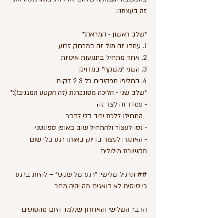
זה בעצמנו:
*שלב ראשון - המראה:*
1. עמדו זה מול זה במרחק זרוע
2. אחד מתחיל בתנועות איטיות
3. השני "משקף" במדויק
4. החליפו תפקידים כל 2-3 דקות
*שלב שני - הליכה מסונכרנת (זה הקטע המגניב!):*
- עמדו זה לצד זה
- התחילו ללכת יחד בלי לדבר
- נסו לעצור ולהתחיל שוב באופן ספונטני
- האתגר: לעצור בדיוק באותו רגע בלי שום 
תקשורת מילולית
## תרגיל שלישי: "רגע של שקט" – להיות ברגע
כי סוסים לא דואגים מה יהיה מחר
הדבר השלישי והאחרון שנלמד היום מהסוסים 