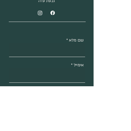
​גבעת עדה
שם מלא
אימייל
טלפון
נושא הפנייה