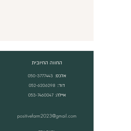
החווה החיובית
אלכס:
050-3777443
דוד:
052-6206298
איילה:
053-7460047
positivefarm2023@gmail.com